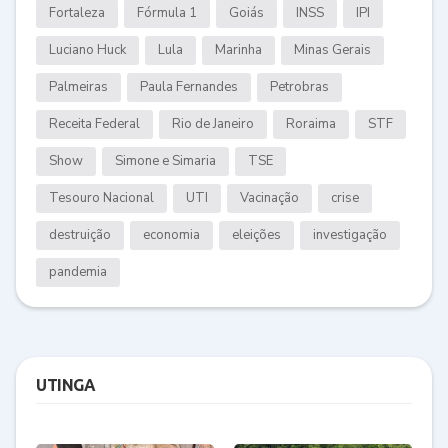
Fortaleza
Fórmula 1
Goiás
INSS
IPI
Luciano Huck
Lula
Marinha
Minas Gerais
Palmeiras
Paula Fernandes
Petrobras
Receita Federal
Rio de Janeiro
Roraima
STF
Show
Simone e Simaria
TSE
Tesouro Nacional
UTI
Vacinação
crise
destruição
economia
eleições
investigação
pandemia
UTINGA