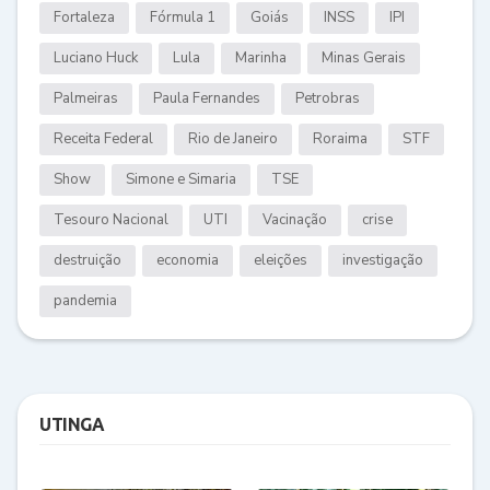
Fortaleza
Fórmula 1
Goiás
INSS
IPI
Luciano Huck
Lula
Marinha
Minas Gerais
Palmeiras
Paula Fernandes
Petrobras
Receita Federal
Rio de Janeiro
Roraima
STF
Show
Simone e Simaria
TSE
Tesouro Nacional
UTI
Vacinação
crise
destruição
economia
eleições
investigação
pandemia
UTINGA