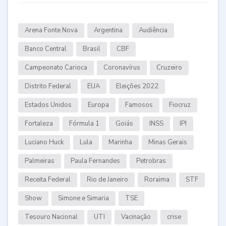
Arena Fonte Nova
Argentina
Audiência
Banco Central
Brasil
CBF
Campeonato Carioca
Coronavírus
Cruzeiro
Distrito Federal
EUA
Eleições 2022
Estados Unidos
Europa
Famosos
Fiocruz
Fortaleza
Fórmula 1
Goiás
INSS
IPI
Luciano Huck
Lula
Marinha
Minas Gerais
Palmeiras
Paula Fernandes
Petrobras
Receita Federal
Rio de Janeiro
Roraima
STF
Show
Simone e Simaria
TSE
Tesouro Nacional
UTI
Vacinação
crise