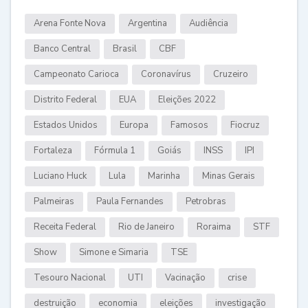
Arena Fonte Nova
Argentina
Audiência
Banco Central
Brasil
CBF
Campeonato Carioca
Coronavírus
Cruzeiro
Distrito Federal
EUA
Eleições 2022
Estados Unidos
Europa
Famosos
Fiocruz
Fortaleza
Fórmula 1
Goiás
INSS
IPI
Luciano Huck
Lula
Marinha
Minas Gerais
Palmeiras
Paula Fernandes
Petrobras
Receita Federal
Rio de Janeiro
Roraima
STF
Show
Simone e Simaria
TSE
Tesouro Nacional
UTI
Vacinação
crise
destruição
economia
eleições
investigação