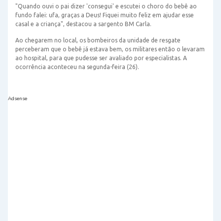
"Quando ouvi o pai dizer 'consegui' e escutei o choro do bebê ao
fundo falei: ufa, graças a Deus! Fiquei muito feliz em ajudar esse
casal e a criança", destacou a sargento BM Carla.
Ao chegarem no local, os bombeiros da unidade de resgate
perceberam que o bebê já estava bem, os militares então o levaram
ao hospital, para que pudesse ser avaliado por especialistas. A
ocorrência aconteceu na segunda-feira (26).
Adsense