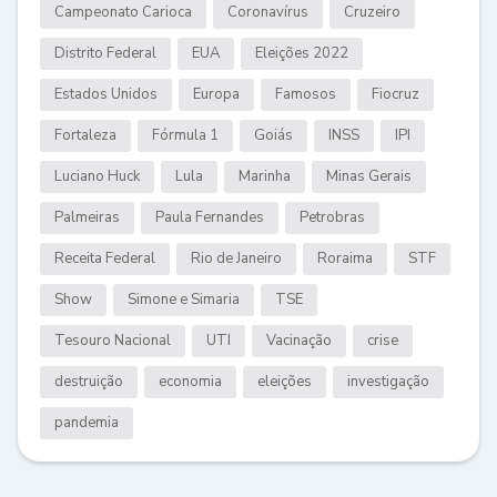
Campeonato Carioca
Coronavírus
Cruzeiro
Distrito Federal
EUA
Eleições 2022
Estados Unidos
Europa
Famosos
Fiocruz
Fortaleza
Fórmula 1
Goiás
INSS
IPI
Luciano Huck
Lula
Marinha
Minas Gerais
Palmeiras
Paula Fernandes
Petrobras
Receita Federal
Rio de Janeiro
Roraima
STF
Show
Simone e Simaria
TSE
Tesouro Nacional
UTI
Vacinação
crise
destruição
economia
eleições
investigação
pandemia