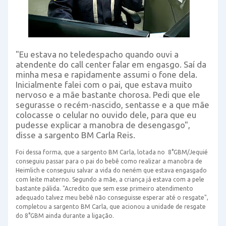
"Eu estava no teledespacho quando ouvi a
atendente do call center falar em engasgo. Saí da
minha mesa e rapidamente assumi o fone dela.
Inicialmente falei com o pai, que estava muito
nervoso e a mãe bastante chorosa. Pedi que ele
segurasse o recém-nascido, sentasse e a que mãe
colocasse o celular no ouvido dele, para que eu
pudesse explicar a manobra de desengasgo",
disse a sargento BM Carla Reis.
Foi dessa forma, que a sargento BM Carla, lotada no 8°GBM/Jequié
conseguiu passar para o pai do bebê como realizar a manobra de
Heimlich e conseguiu salvar a vida do neném que estava engasgado
com leite materno. Segundo a mãe, a criança já estava com a pele
bastante pálida. "Acredito que sem esse primeiro atendimento
adequado talvez meu bebê não conseguisse esperar até o resgate",
completou a sargento BM Carla, que acionou a unidade de resgate
do 8°GBM ainda durante a ligação.