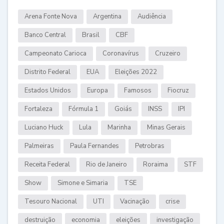
Arena Fonte Nova
Argentina
Audiência
Banco Central
Brasil
CBF
Campeonato Carioca
Coronavírus
Cruzeiro
Distrito Federal
EUA
Eleições 2022
Estados Unidos
Europa
Famosos
Fiocruz
Fortaleza
Fórmula 1
Goiás
INSS
IPI
Luciano Huck
Lula
Marinha
Minas Gerais
Palmeiras
Paula Fernandes
Petrobras
Receita Federal
Rio de Janeiro
Roraima
STF
Show
Simone e Simaria
TSE
Tesouro Nacional
UTI
Vacinação
crise
destruição
economia
eleições
investigação