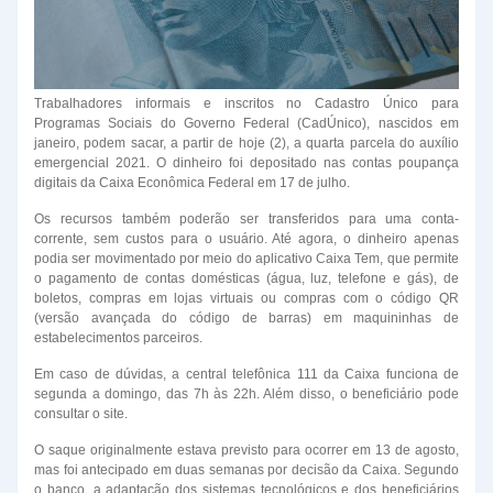
Trabalhadores informais e inscritos no Cadastro Único para
Programas Sociais do Governo Federal (CadÚnico), nascidos em
janeiro, podem sacar, a partir de hoje (2), a quarta parcela do auxílio
emergencial 2021. O dinheiro foi depositado nas contas poupança
digitais da Caixa Econômica Federal em 17 de julho.
Os recursos também poderão ser transferidos para uma conta-
corrente, sem custos para o usuário. Até agora, o dinheiro apenas
podia ser movimentado por meio do aplicativo Caixa Tem, que permite
o pagamento de contas domésticas (água, luz, telefone e gás), de
boletos, compras em lojas virtuais ou compras com o código QR
(versão avançada do código de barras) em maquininhas de
estabelecimentos parceiros.
Em caso de dúvidas, a central telefônica 111 da Caixa funciona de
segunda a domingo, das 7h às 22h. Além disso, o beneficiário pode
consultar o site.
O saque originalmente estava previsto para ocorrer em 13 de agosto,
mas foi antecipado em duas semanas por decisão da Caixa. Segundo
o banco, a adaptação dos sistemas tecnológicos e dos beneficiários