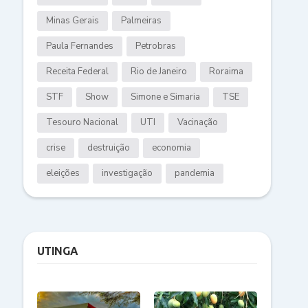
Minas Gerais
Palmeiras
Paula Fernandes
Petrobras
Receita Federal
Rio de Janeiro
Roraima
STF
Show
Simone e Simaria
TSE
Tesouro Nacional
UTI
Vacinação
crise
destruição
economia
eleições
investigação
pandemia
UTINGA