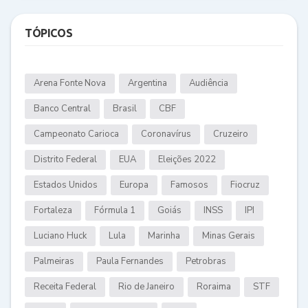
TÓPICOS
Arena Fonte Nova
Argentina
Audiência
Banco Central
Brasil
CBF
Campeonato Carioca
Coronavírus
Cruzeiro
Distrito Federal
EUA
Eleições 2022
Estados Unidos
Europa
Famosos
Fiocruz
Fortaleza
Fórmula 1
Goiás
INSS
IPI
Luciano Huck
Lula
Marinha
Minas Gerais
Palmeiras
Paula Fernandes
Petrobras
Receita Federal
Rio de Janeiro
Roraima
STF