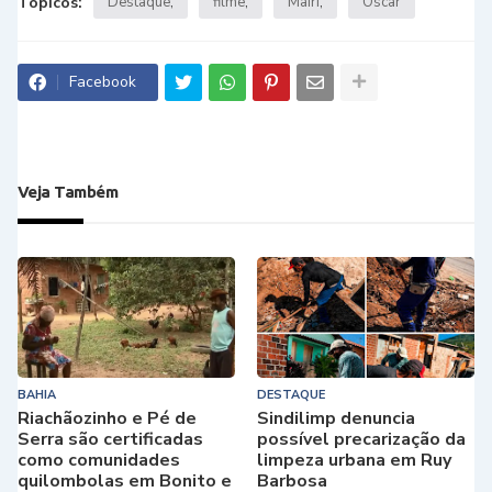
Tópicos:
Destaque
filme
Mairi
Oscar
Facebook
Veja Também
BAHIA
DESTAQUE
Riachãozinho e Pé de
Sindilimp denuncia
Serra são certificadas
possível precarização da
como comunidades
limpeza urbana em Ruy
quilombolas em Bonito e
Barbosa