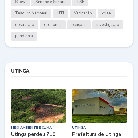
Show
Simone e Simaria
TSE
Tesouro Nacional
UTI
Vacinação
crise
destruição
economia
eleições
investigação
pandemia
UTINGA
MEIO AMBIENTE E CLIMA
UTINGA
Utinga perdeu 710
Prefeitura de Utinga