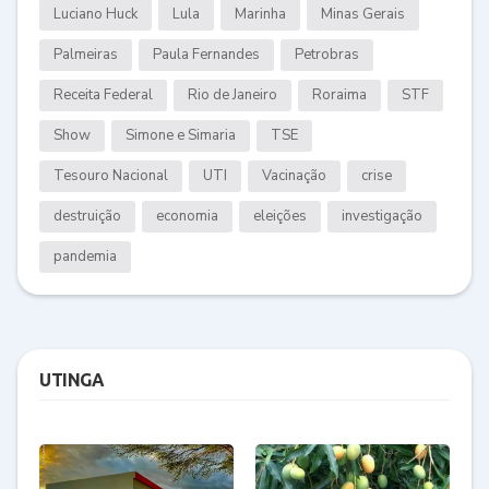
Luciano Huck
Lula
Marinha
Minas Gerais
Palmeiras
Paula Fernandes
Petrobras
Receita Federal
Rio de Janeiro
Roraima
STF
Show
Simone e Simaria
TSE
Tesouro Nacional
UTI
Vacinação
crise
destruição
economia
eleições
investigação
pandemia
UTINGA