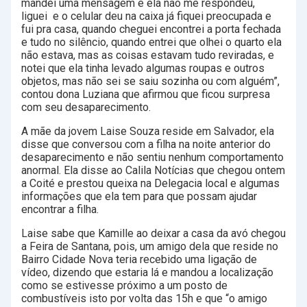
mandei uma mensagem e ela não me respondeu,
liguei e o celular deu na caixa já fiquei preocupada e
fui pra casa, quando cheguei encontrei a porta fechada
e tudo no silêncio, quando entrei que olhei o quarto ela
não estava, mas as coisas estavam tudo reviradas, e
notei que ela tinha levado algumas roupas e outros
objetos, mas não sei se saiu sozinha ou com alguém”,
contou dona Luziana que afirmou que ficou surpresa
com seu desaparecimento.
A mãe da jovem Laise Souza reside em Salvador, ela
disse que conversou com a filha na noite anterior do
desaparecimento e não sentiu nenhum comportamento
anormal. Ela disse ao Calila Notícias que chegou ontem
a Coité e prestou queixa na Delegacia local e algumas
informações que ela tem para que possam ajudar
encontrar a filha.
Laise sabe que Kamille ao deixar a casa da avó chegou
a Feira de Santana, pois, um amigo dela que reside no
Bairro Cidade Nova teria recebido uma ligação de
vídeo, dizendo que estaria lá e mandou a localização
como se estivesse próximo a um posto de
combustíveis isto por volta das 15h e que “o amigo