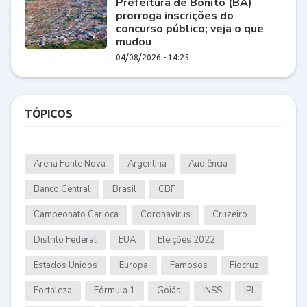
Prefeitura de Bonito (BA)
prorroga inscrições do
concurso público; veja o que
mudou
04/08/2026 - 14:25
TÓPICOS
Arena Fonte Nova
Argentina
Audiência
Banco Central
Brasil
CBF
Campeonato Carioca
Coronavírus
Cruzeiro
Distrito Federal
EUA
Eleições 2022
Estados Unidos
Europa
Famosos
Fiocruz
Fortaleza
Fórmula 1
Goiás
INSS
IPI