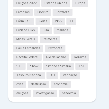
Eleições 2022
Estados Unidos
Europa
Famosos
Fiocruz
Fortaleza
Fórmula 1
Goiás
INSS
IPI
Luciano Huck
Lula
Marinha
Minas Gerais
Palmeiras
Paula Fernandes
Petrobras
Receita Federal
Rio de Janeiro
Roraima
STF
Show
Simone e Simaria
TSE
Tesouro Nacional
UTI
Vacinação
crise
destruição
economia
eleições
investigação
pandemia