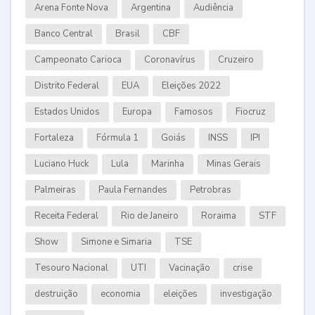
Arena Fonte Nova
Argentina
Audiência
Banco Central
Brasil
CBF
Campeonato Carioca
Coronavírus
Cruzeiro
Distrito Federal
EUA
Eleições 2022
Estados Unidos
Europa
Famosos
Fiocruz
Fortaleza
Fórmula 1
Goiás
INSS
IPI
Luciano Huck
Lula
Marinha
Minas Gerais
Palmeiras
Paula Fernandes
Petrobras
Receita Federal
Rio de Janeiro
Roraima
STF
Show
Simone e Simaria
TSE
Tesouro Nacional
UTI
Vacinação
crise
destruição
economia
eleições
investigação