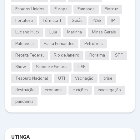
Estados Unidos
Europa
Famosos
Fiocruz
Fortaleza
Fórmula 1
Goiás
INSS
IPI
Luciano Huck
Lula
Marinha
Minas Gerais
Palmeiras
Paula Fernandes
Petrobras
Receita Federal
Rio de Janeiro
Roraima
STF
Show
Simone e Simaria
TSE
Tesouro Nacional
UTI
Vacinação
crise
destruição
economia
eleições
investigação
pandemia
UTINGA