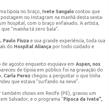
ma tipoia no braço,
Ivete Sangalo
contou que
a postagem no Instagram na manhã desta sexta-
um hospital, com o braço enfaixado. A artista,
 que “mainha tá zero bala”.
. Paulo Fiuza
e sua grande experiência, toda sua
nais do
Hospital Aliança
por todo cuidado e
io de agosto enquanto esquiava em
Aspen, nos
apareceu de tipoia em público foi na gravação do
o,
Carla Perez
chegou a perguntar o que tinha
ndeu que estava “surfando na neve”.
zer também shows em Recife (PE), gravou um
, em Salvador, e o programa "
Pipoca da Ivete",