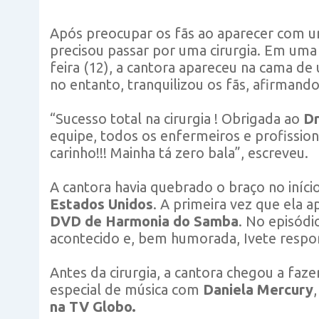
Após preocupar os fãs ao aparecer com u
precisou passar por uma cirurgia. Em um
feira (12), a cantora apareceu na cama de 
no entanto, tranquilizou os fãs, afirmando
“Sucesso total na cirurgia ! Obrigada ao
Dr
equipe, todos os enfermeiros e profissio
carinho!!! Mainha tá zero bala”, escreveu.
A cantora havia quebrado o braço no iníc
Estados Unidos
. A primeira vez que ela 
DVD de Harmonia do Samba
. No episódi
acontecido e, bem humorada, Ivete respo
Antes da cirurgia, a cantora chegou a fa
especial de música com
Daniela Mercury
na TV Globo.