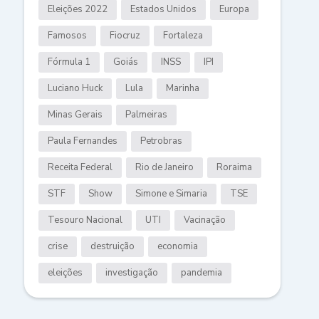
Eleições 2022
Estados Unidos
Europa
Famosos
Fiocruz
Fortaleza
Fórmula 1
Goiás
INSS
IPI
Luciano Huck
Lula
Marinha
Minas Gerais
Palmeiras
Paula Fernandes
Petrobras
Receita Federal
Rio de Janeiro
Roraima
STF
Show
Simone e Simaria
TSE
Tesouro Nacional
UTI
Vacinação
crise
destruição
economia
eleições
investigação
pandemia