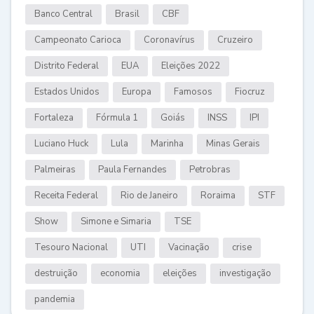
Banco Central
Brasil
CBF
Campeonato Carioca
Coronavírus
Cruzeiro
Distrito Federal
EUA
Eleições 2022
Estados Unidos
Europa
Famosos
Fiocruz
Fortaleza
Fórmula 1
Goiás
INSS
IPI
Luciano Huck
Lula
Marinha
Minas Gerais
Palmeiras
Paula Fernandes
Petrobras
Receita Federal
Rio de Janeiro
Roraima
STF
Show
Simone e Simaria
TSE
Tesouro Nacional
UTI
Vacinação
crise
destruição
economia
eleições
investigação
pandemia