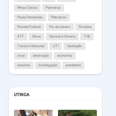
Minas Gerais
Palmeiras
Paula Fernandes
Petrobras
Receita Federal
Rio de Janeiro
Roraima
STF
Show
Simone e Simaria
TSE
Tesouro Nacional
UTI
Vacinação
crise
destruição
economia
eleições
investigação
pandemia
UTINGA