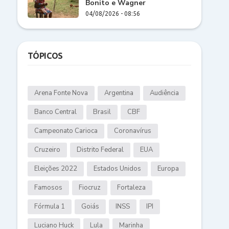
Bonito e Wagner
04/08/2026 - 08:56
TÓPICOS
Arena Fonte Nova
Argentina
Audiência
Banco Central
Brasil
CBF
Campeonato Carioca
Coronavírus
Cruzeiro
Distrito Federal
EUA
Eleições 2022
Estados Unidos
Europa
Famosos
Fiocruz
Fortaleza
Fórmula 1
Goiás
INSS
IPI
Luciano Huck
Lula
Marinha