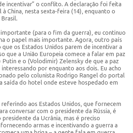
incentivar” o conflito. A declaração foi feita
l à China, nesta sexta-feira (14), enquanto o
Brasil.
importante (para o fim da guerra), eu continuo
ha o papel mais importante. Agora, outro país
o que os Estados Unidos parem de incentivar a
so que a União Europeia comece a falar em paz
 Putin e o (Volodimir) Zelensky de que a paz
á interessando por enquanto aos dois. Eu acho
ionado pelo colunista Rodrigo Rangel do portal
, na saída do hotel onde esteve hospedado em
e referindo aos Estados Unidos, que fornecem
para conversar com o presidente da Rússia, é
o presidente da Ucrânia, mas é preciso
fornecendo armas e incentivando a guerra a
começa uma briga – a gente fala em guerra,