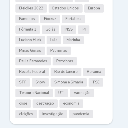
Eleições 2022
Estados Unidos
Europa
Famosos
Fiocruz
Fortaleza
Fórmula 1
Goiás
INSS
IPI
Luciano Huck
Lula
Marinha
Minas Gerais
Palmeiras
Paula Fernandes
Petrobras
Receita Federal
Rio de Janeiro
Roraima
STF
Show
Simone e Simaria
TSE
Tesouro Nacional
UTI
Vacinação
crise
destruição
economia
eleições
investigação
pandemia