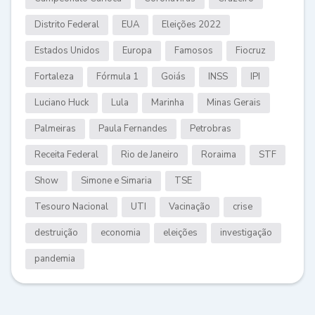
Distrito Federal
EUA
Eleições 2022
Estados Unidos
Europa
Famosos
Fiocruz
Fortaleza
Fórmula 1
Goiás
INSS
IPI
Luciano Huck
Lula
Marinha
Minas Gerais
Palmeiras
Paula Fernandes
Petrobras
Receita Federal
Rio de Janeiro
Roraima
STF
Show
Simone e Simaria
TSE
Tesouro Nacional
UTI
Vacinação
crise
destruição
economia
eleições
investigação
pandemia