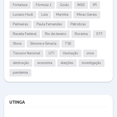
Fortaleza
Fórmula 1
Goiás
INSS
IPI
Luciano Huck
Lula
Marinha
Minas Gerais
Palmeiras
Paula Fernandes
Petrobras
Receita Federal
Rio de Janeiro
Roraima
STF
Show
Simone e Simaria
TSE
Tesouro Nacional
UTI
Vacinação
crise
destruição
economia
eleições
investigação
pandemia
UTINGA