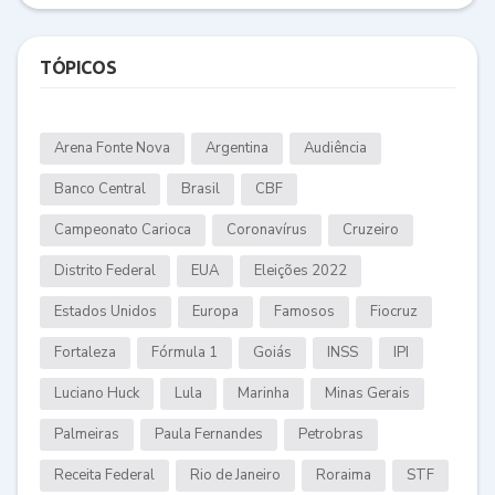
TÓPICOS
Arena Fonte Nova
Argentina
Audiência
Banco Central
Brasil
CBF
Campeonato Carioca
Coronavírus
Cruzeiro
Distrito Federal
EUA
Eleições 2022
Estados Unidos
Europa
Famosos
Fiocruz
Fortaleza
Fórmula 1
Goiás
INSS
IPI
Luciano Huck
Lula
Marinha
Minas Gerais
Palmeiras
Paula Fernandes
Petrobras
Receita Federal
Rio de Janeiro
Roraima
STF