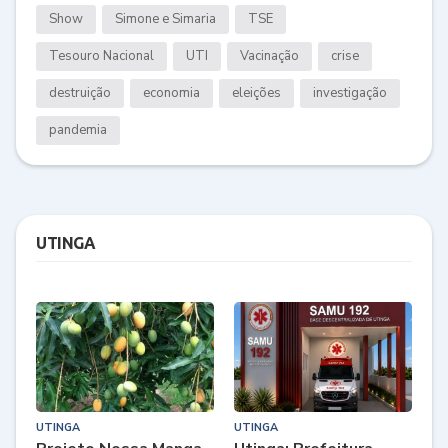
Show
Simone e Simaria
TSE
Tesouro Nacional
UTI
Vacinação
crise
destruição
economia
eleições
investigação
pandemia
UTINGA
UTINGA
UTINGA