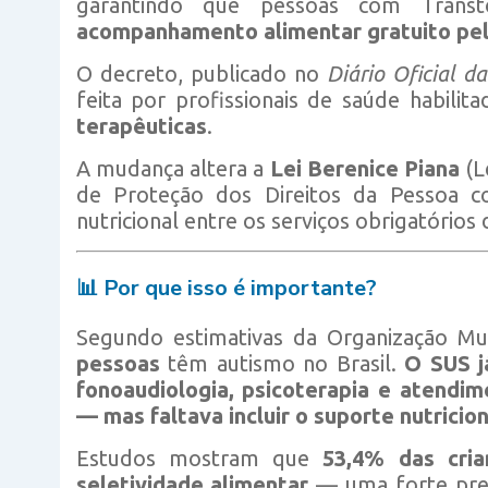
garantindo que pessoas com Transt
acompanhamento alimentar gratuito pel
O decreto, publicado no
Diário Oficial d
feita por profissionais de saúde habilit
terapêuticas
.
A mudança altera a
Lei Berenice Piana
(L
de Proteção dos Direitos da Pessoa 
nutricional entre os serviços obrigatórios 
📊
Por que isso é importante?
Segundo estimativas da Organização Mu
pessoas
têm autismo no Brasil.
O SUS j
fonoaudiologia, psicoterapia e atendi
— mas faltava incluir o suporte nutricion
Estudos mostram que
53,4% das cri
seletividade alimentar
— uma forte pref