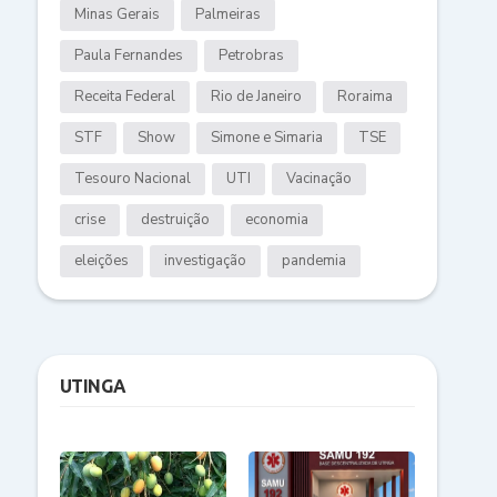
Minas Gerais
Palmeiras
Paula Fernandes
Petrobras
Receita Federal
Rio de Janeiro
Roraima
STF
Show
Simone e Simaria
TSE
Tesouro Nacional
UTI
Vacinação
crise
destruição
economia
eleições
investigação
pandemia
UTINGA