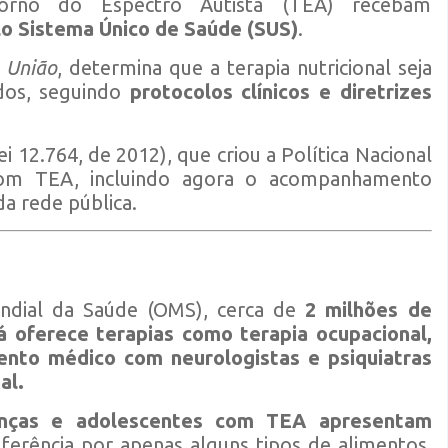
orno do Espectro Autista (TEA) recebam
o Sistema Único de Saúde (SUS)
.
a União
, determina que a terapia nutricional seja
ados, seguindo
protocolos clínicos e diretrizes
ei 12.764, de 2012), que criou a Política Nacional
com TEA, incluindo agora o acompanhamento
da rede pública.
ndial da Saúde (OMS), cerca de
2 milhões de
á oferece terapias como terapia ocupacional,
mento médico com neurologistas e psiquiatras
al.
anças e adolescentes com TEA apresentam
erência por apenas alguns tipos de alimentos,