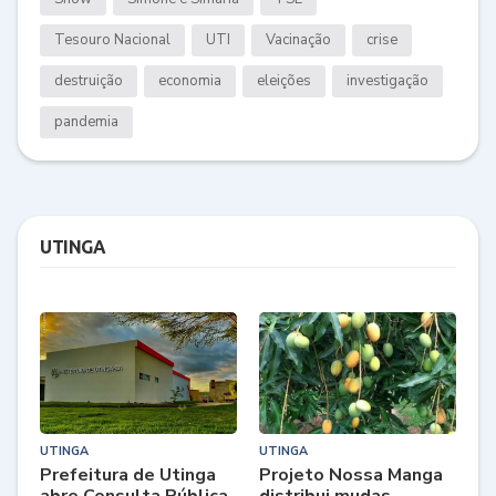
Tesouro Nacional
UTI
Vacinação
crise
destruição
economia
eleições
investigação
pandemia
UTINGA
UTINGA
UTINGA
Prefeitura de Utinga
Projeto Nossa Manga
abre Consulta Pública
distribui mudas