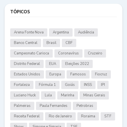
TÓPICOS
Arena Fonte Nova
Argentina
Audiência
Banco Central
Brasil
CBF
Campeonato Carioca
Coronavírus
Cruzeiro
Distrito Federal
EUA
Eleições 2022
Estados Unidos
Europa
Famosos
Fiocruz
Fortaleza
Fórmula 1
Goiás
INSS
IPI
Luciano Huck
Lula
Marinha
Minas Gerais
Palmeiras
Paula Fernandes
Petrobras
Receita Federal
Rio de Janeiro
Roraima
STF
Show
Simone e Simaria
TSE