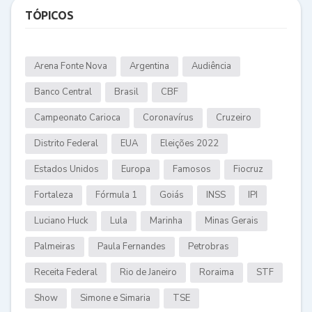
TÓPICOS
Arena Fonte Nova
Argentina
Audiência
Banco Central
Brasil
CBF
Campeonato Carioca
Coronavírus
Cruzeiro
Distrito Federal
EUA
Eleições 2022
Estados Unidos
Europa
Famosos
Fiocruz
Fortaleza
Fórmula 1
Goiás
INSS
IPI
Luciano Huck
Lula
Marinha
Minas Gerais
Palmeiras
Paula Fernandes
Petrobras
Receita Federal
Rio de Janeiro
Roraima
STF
Show
Simone e Simaria
TSE