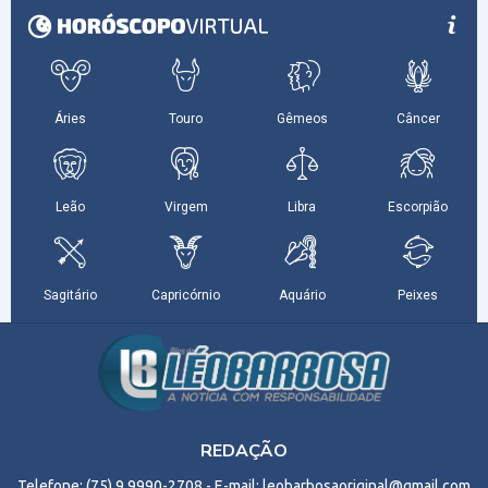
REDAÇÃO
Telefone: (75) 9 9990-2708 - E-mail: leobarbosaoriginal@gmail.com