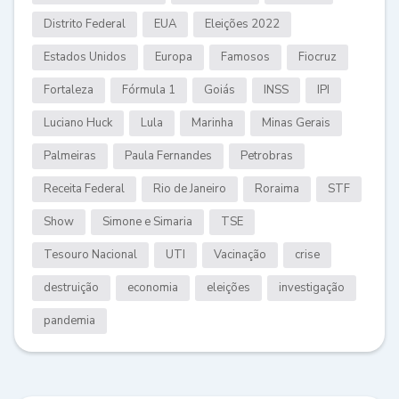
Distrito Federal
EUA
Eleições 2022
Estados Unidos
Europa
Famosos
Fiocruz
Fortaleza
Fórmula 1
Goiás
INSS
IPI
Luciano Huck
Lula
Marinha
Minas Gerais
Palmeiras
Paula Fernandes
Petrobras
Receita Federal
Rio de Janeiro
Roraima
STF
Show
Simone e Simaria
TSE
Tesouro Nacional
UTI
Vacinação
crise
destruição
economia
eleições
investigação
pandemia