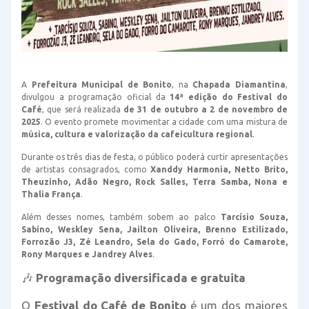
A
Prefeitura Municipal de Bonito
, na
Chapada Diamantina
,
divulgou a programação oficial da
14ª edição do Festival do
Café
, que será realizada
de 31 de outubro a 2 de novembro de
2025
. O evento promete movimentar a cidade com uma mistura de
música, cultura e valorização da cafeicultura regional
.
Durante os três dias de festa, o público poderá curtir apresentações
de artistas consagrados, como
Xanddy Harmonia, Netto Brito,
Theuzinho, Adão Negro, Rock Salles, Terra Samba, Nona e
Thalia França
.
Além desses nomes, também sobem ao palco
Tarcísio Souza,
Sabino, Weskley Sena, Jailton Oliveira, Brenno Estilizado,
Forrozão J3, Zé Leandro, Sela do Gado, Forró do Camarote,
Rony Marques e Jandrey Alves
.
🎶
Programação diversificada e gratuita
O
Festival do Café de Bonito
é um dos maiores