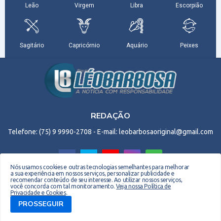
REDAÇÃO
Telefone: (75) 9 9990-2708 - E-mail: leobarbosaoriginal@gmail.com
Nós usamos cookies e outras tecnologias semelhantes para melhorar
a sua experiência em nossos serviços, personalizar publicidade e
recomendar conteúdo de seu interesse. Ao utilizar nossos serviços,
Copyright © 2026 EM Webdesign. Todos os direitos reservados. Desenvolvido por -
você concorda com tal monitoramento.
Veja nossa Política de
Privacidade e Cookies
.
Everton Meneses
PROSSEGUIR
Biografia do Site
Quem sou
Contato