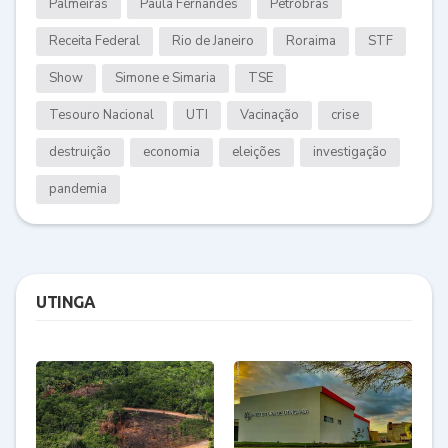
Palmeiras
Paula Fernandes
Petrobras
Receita Federal
Rio de Janeiro
Roraima
STF
Show
Simone e Simaria
TSE
Tesouro Nacional
UTI
Vacinação
crise
destruição
economia
eleições
investigação
pandemia
UTINGA