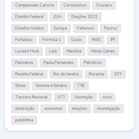
Campeonato Carioca
Coronavírus
Cruzeiro
Distrito Federal
EUA
Eleições 2022
Estados Unidos
Europa
Famosos
Fiocruz
Fortaleza
Fórmula 1
Goiás
INSS
IPI
Luciano Huck
Lula
Marinha
Minas Gerais
Palmeiras
Paula Fernandes
Petrobras
Receita Federal
Rio de Janeiro
Roraima
STF
Show
Simone e Simaria
TSE
Tesouro Nacional
UTI
Vacinação
crise
destruição
economia
eleições
investigação
pandemia