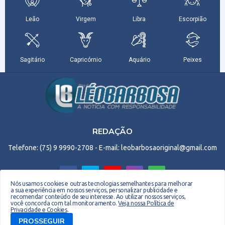
REDAÇÃO
Telefone: (75) 9 9990-2708 - E-mail: leobarbosaoriginal@gmail.com
Nós usamos cookies e outras tecnologias semelhantes para melhorar
a sua experiência em nossos serviços, personalizar publicidade e
recomendar conteúdo de seu interesse. Ao utilizar nossos serviços,
Copyright © 2026 EM Webdesign. Todos os direitos reservados. Desenvolvido por -
você concorda com tal monitoramento.
Veja nossa Política de
Privacidade e Cookies
.
Everton Meneses
PROSSEGUIR
Biografia do Site
Quem sou
Contato