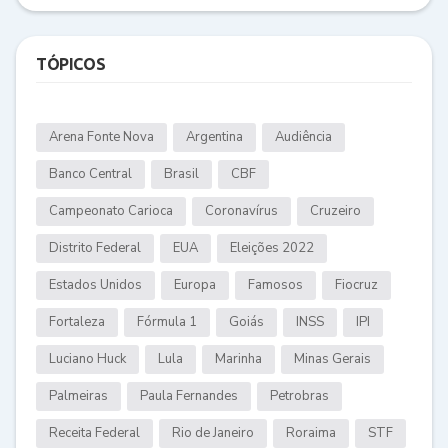
TÓPICOS
Arena Fonte Nova
Argentina
Audiência
Banco Central
Brasil
CBF
Campeonato Carioca
Coronavírus
Cruzeiro
Distrito Federal
EUA
Eleições 2022
Estados Unidos
Europa
Famosos
Fiocruz
Fortaleza
Fórmula 1
Goiás
INSS
IPI
Luciano Huck
Lula
Marinha
Minas Gerais
Palmeiras
Paula Fernandes
Petrobras
Receita Federal
Rio de Janeiro
Roraima
STF