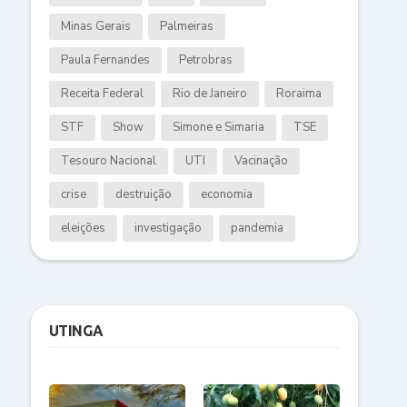
Minas Gerais
Palmeiras
Paula Fernandes
Petrobras
Receita Federal
Rio de Janeiro
Roraima
STF
Show
Simone e Simaria
TSE
Tesouro Nacional
UTI
Vacinação
crise
destruição
economia
eleições
investigação
pandemia
UTINGA