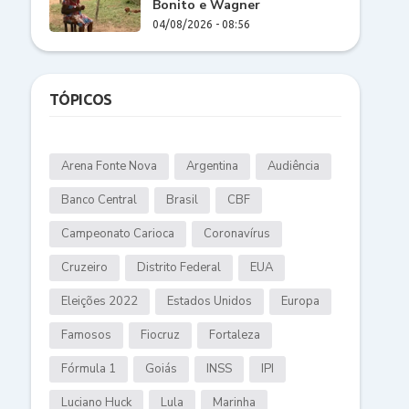
Bonito e Wagner
04/08/2026 - 08:56
TÓPICOS
Arena Fonte Nova
Argentina
Audiência
Banco Central
Brasil
CBF
Campeonato Carioca
Coronavírus
Cruzeiro
Distrito Federal
EUA
Eleições 2022
Estados Unidos
Europa
Famosos
Fiocruz
Fortaleza
Fórmula 1
Goiás
INSS
IPI
Luciano Huck
Lula
Marinha