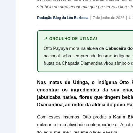
símbolo de uma economia que preserva a floresta
Redação Blog do Léo Barbosa
| 7 de junho de 2026 | U
📍 ORGULHO DE UTINGA!
Otto Payayá mora na aldeia de
Cabeceira do
nacional sobre empreendedorismo indígena 
frutas da Chapada Diamantina virou símbolo 
Nas matas de
Utinga
, o indígena
Otto 
encontrar os ingredientes da sua cria
jabuticaba nativa, flores que tingem be
Diamantina, ao redor da aldeia do povo Pa
Com esses insumos, Otto produz a
Kauin Et
milenar com criatividade contemporânea. "A natu
'tô' aqui, me use'", resume o líder Payayá.