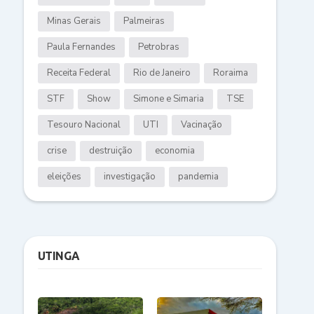
Minas Gerais
Palmeiras
Paula Fernandes
Petrobras
Receita Federal
Rio de Janeiro
Roraima
STF
Show
Simone e Simaria
TSE
Tesouro Nacional
UTI
Vacinação
crise
destruição
economia
eleições
investigação
pandemia
UTINGA