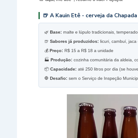
🍺 A Kauin Etê - cerveja da Chapada
🌿
Base:
malte e lúpulo tradicionais, temperad
🍺
Sabores já produzidos:
licuri, cambuí, jac
💰
Preço:
R$ 15 a R$ 18 a unidade
🏭
Produção:
cozinha comunitária da aldeia, 
📦
Capacidade:
até 250 litros por dia (se hou
🛑
Desafio:
sem o Serviço de Inspeção Municipa