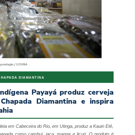
eprodução / GOVBA
 CHAPADA DIAMANTINA
indígena Payayá produz cerveja
Chapada Diamantina e inspira
ahia
deia em Cabeceira do Rio, em Utinga, produz a Kauin Etê,
Chapada como cambuí, jaca, manga e licuri. O produto é