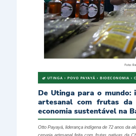
Foto: R
🌿 UTINGA › POVO PAYAYÁ › BIOECONOMIA ›
De Utinga para o mundo: 
artesanal com frutas da 
economia sustentável na B
Otto Payayá, liderança indígena de 72 anos da al
cerveja artesanal feita com frutas nativas da 