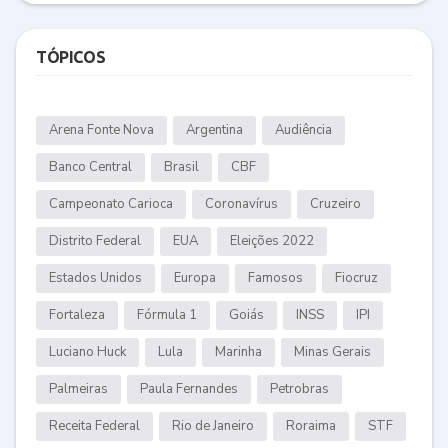
TÓPICOS
Arena Fonte Nova
Argentina
Audiência
Banco Central
Brasil
CBF
Campeonato Carioca
Coronavírus
Cruzeiro
Distrito Federal
EUA
Eleições 2022
Estados Unidos
Europa
Famosos
Fiocruz
Fortaleza
Fórmula 1
Goiás
INSS
IPI
Luciano Huck
Lula
Marinha
Minas Gerais
Palmeiras
Paula Fernandes
Petrobras
Receita Federal
Rio de Janeiro
Roraima
STF