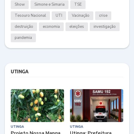
Show
Simone e Simaria
TSE
Tesouro Nacional
UTI
Vacinação
crise
destruição
economia
eleições
investigação
pandemia
UTINGA
UTINGA
UTINGA
Projeto Nossa Manga
Utinga: Prefeitura