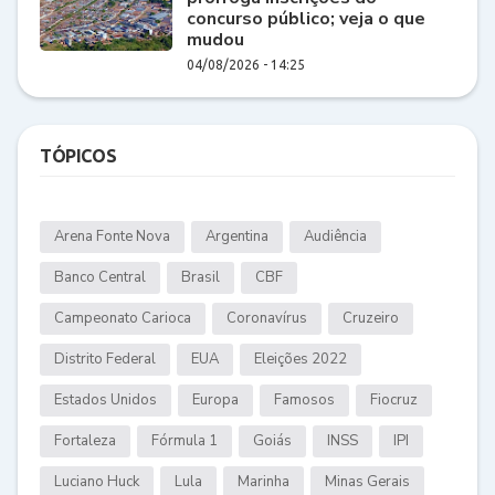
concurso público; veja o que
mudou
04/08/2026 - 14:25
TÓPICOS
Arena Fonte Nova
Argentina
Audiência
Banco Central
Brasil
CBF
Campeonato Carioca
Coronavírus
Cruzeiro
Distrito Federal
EUA
Eleições 2022
Estados Unidos
Europa
Famosos
Fiocruz
Fortaleza
Fórmula 1
Goiás
INSS
IPI
Luciano Huck
Lula
Marinha
Minas Gerais