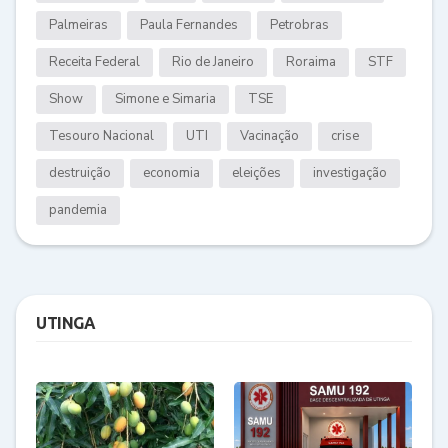
Palmeiras
Paula Fernandes
Petrobras
Receita Federal
Rio de Janeiro
Roraima
STF
Show
Simone e Simaria
TSE
Tesouro Nacional
UTI
Vacinação
crise
destruição
economia
eleições
investigação
pandemia
UTINGA