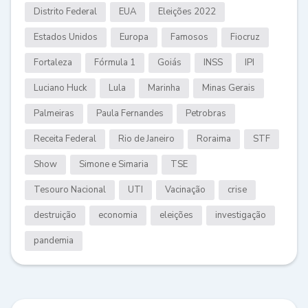
Distrito Federal
EUA
Eleições 2022
Estados Unidos
Europa
Famosos
Fiocruz
Fortaleza
Fórmula 1
Goiás
INSS
IPI
Luciano Huck
Lula
Marinha
Minas Gerais
Palmeiras
Paula Fernandes
Petrobras
Receita Federal
Rio de Janeiro
Roraima
STF
Show
Simone e Simaria
TSE
Tesouro Nacional
UTI
Vacinação
crise
destruição
economia
eleições
investigação
pandemia