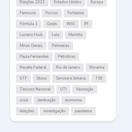
Eleições 2022
Estados Unidos
Europa
Famosos
Fiocruz
Fortaleza
Fórmula 1
Goiás
INSS
IPI
Luciano Huck
Lula
Marinha
Minas Gerais
Palmeiras
Paula Fernandes
Petrobras
Receita Federal
Rio de Janeiro
Roraima
STF
Show
Simone e Simaria
TSE
Tesouro Nacional
UTI
Vacinação
crise
destruição
economia
eleições
investigação
pandemia