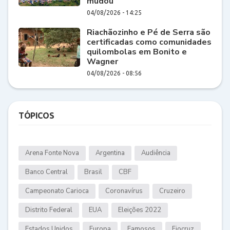
mudou
04/08/2026 - 14:25
Riachãozinho e Pé de Serra são
certificadas como comunidades
quilombolas em Bonito e
Wagner
04/08/2026 - 08:56
TÓPICOS
Arena Fonte Nova
Argentina
Audiência
Banco Central
Brasil
CBF
Campeonato Carioca
Coronavírus
Cruzeiro
Distrito Federal
EUA
Eleições 2022
Estados Unidos
Europa
Famosos
Fiocruz