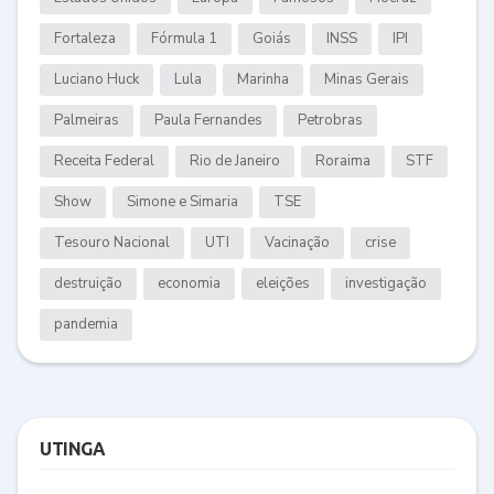
Fortaleza
Fórmula 1
Goiás
INSS
IPI
Luciano Huck
Lula
Marinha
Minas Gerais
Palmeiras
Paula Fernandes
Petrobras
Receita Federal
Rio de Janeiro
Roraima
STF
Show
Simone e Simaria
TSE
Tesouro Nacional
UTI
Vacinação
crise
destruição
economia
eleições
investigação
pandemia
UTINGA