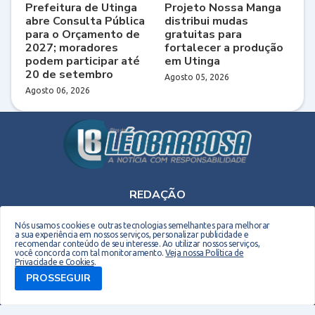
Prefeitura de Utinga
Projeto Nossa Manga
abre Consulta Pública
distribui mudas
para o Orçamento de
gratuitas para
2027; moradores
fortalecer a produção
podem participar até
em Utinga
20 de setembro
Agosto 05, 2026
Agosto 06, 2026
REDAÇÃO
Telefone: (75) 9 9990-2708 - E-mail: leobarbosaoriginal@gmail.com
Nós usamos cookies e outras tecnologias semelhantes para melhorar
a sua experiência em nossos serviços, personalizar publicidade e
recomendar conteúdo de seu interesse. Ao utilizar nossos serviços,
você concorda com tal monitoramento.
Veja nossa Política de
Privacidade e Cookies
.
PROSSEGUIR
Copyright © 2026 EM Webdesign. Todos os direitos reservados. Desenvolvido por -
Everton Meneses