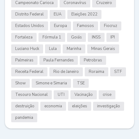
Campeonato Carioca
Coronavírus
Cruzeiro
Distrito Federal
EUA
Eleições 2022
Estados Unidos
Europa
Famosos
Fiocruz
Fortaleza
Fórmula 1
Goiás
INSS
IPI
Luciano Huck
Lula
Marinha
Minas Gerais
Palmeiras
Paula Fernandes
Petrobras
Receita Federal
Rio de Janeiro
Roraima
STF
Show
Simone e Simaria
TSE
Tesouro Nacional
UTI
Vacinação
crise
destruição
economia
eleições
investigação
pandemia