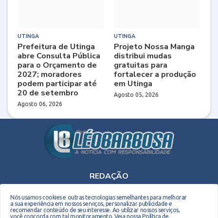
UTINGA
UTINGA
Prefeitura de Utinga
Projeto Nossa Manga
abre Consulta Pública
distribui mudas
para o Orçamento de
gratuitas para
2027; moradores
fortalecer a produção
podem participar até
em Utinga
20 de setembro
Agosto 05, 2026
Agosto 06, 2026
REDAÇÃO
Telefone: (75) 9 9990-2708 - E-mail: leobarbosaoriginal@gmail.com
Nós usamos cookies e outras tecnologias semelhantes para melhorar
a sua experiência em nossos serviços, personalizar publicidade e
recomendar conteúdo de seu interesse. Ao utilizar nossos serviços,
você concorda com tal monitoramento.
Veja nossa Política de