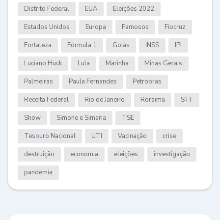
Distrito Federal
EUA
Eleições 2022
Estados Unidos
Europa
Famosos
Fiocruz
Fortaleza
Fórmula 1
Goiás
INSS
IPI
Luciano Huck
Lula
Marinha
Minas Gerais
Palmeiras
Paula Fernandes
Petrobras
Receita Federal
Rio de Janeiro
Roraima
STF
Show
Simone e Simaria
TSE
Tesouro Nacional
UTI
Vacinação
crise
destruição
economia
eleições
investigação
pandemia