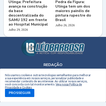
Utinga: Prefeitura
Pedra da Figura:
avança na construção
Utinga tem um dos
da base
maiores painéis de
descentralizada do
pintura rupestre do
SAMU 192 em frente
Brasil
ao Hospital Municipal
Julho 26, 2026
Julho 29, 2026
REDAÇÃO
Telefone: (75) 9 9990-2708 - E-mail: leobarbosaoriginal@gmail.com
Nós usamos cookies e outras tecnologias semelhantes para melhorar
a sua experiência em nossos serviços, personalizar publicidade e
recomendar conteúdo de seu interesse. Ao utilizar nossos serviços,
você concorda com tal monitoramento.
Veja nossa Política de
Privacidade e Cookies
.
PROSSEGUIR
Copyright © 2026 EM Webdesign. Todos os direitos reservados. Desenvolvido por -
Everton Meneses