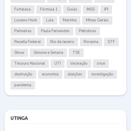
Fortaleza
Fórmula 1
Goiás
INSS
IPI
Luciano Huck
Lula
Marinha
Minas Gerais
Palmeiras
Paula Fernandes
Petrobras
Receita Federal
Rio de Janeiro
Roraima
STF
Show
Simone e Simaria
TSE
Tesouro Nacional
UTI
Vacinação
crise
destruição
economia
eleições
investigação
pandemia
UTINGA