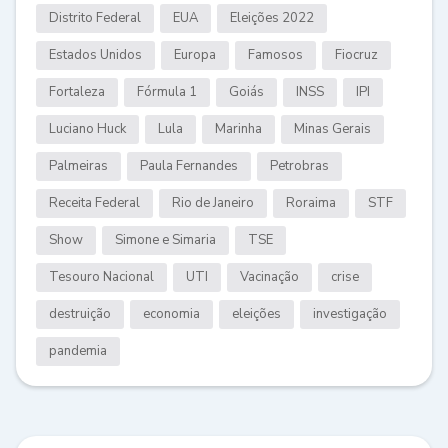
Distrito Federal
EUA
Eleições 2022
Estados Unidos
Europa
Famosos
Fiocruz
Fortaleza
Fórmula 1
Goiás
INSS
IPI
Luciano Huck
Lula
Marinha
Minas Gerais
Palmeiras
Paula Fernandes
Petrobras
Receita Federal
Rio de Janeiro
Roraima
STF
Show
Simone e Simaria
TSE
Tesouro Nacional
UTI
Vacinação
crise
destruição
economia
eleições
investigação
pandemia