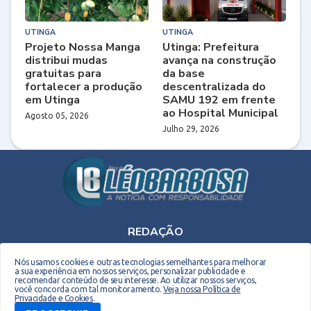
UTINGA
UTINGA
Projeto Nossa Manga
Utinga: Prefeitura
distribui mudas
avança na construção
gratuitas para
da base
fortalecer a produção
descentralizada do
em Utinga
SAMU 192 em frente
ao Hospital Municipal
Agosto 05, 2026
Julho 29, 2026
REDAÇÃO
Telefone: (75) 9 9990-2708 - E-mail: leobarbosaoriginal@gmail.com
Nós usamos cookies e outras tecnologias semelhantes para melhorar
a sua experiência em nossos serviços, personalizar publicidade e
recomendar conteúdo de seu interesse. Ao utilizar nossos serviços,
você concorda com tal monitoramento.
Veja nossa Política de
Privacidade e Cookies
.