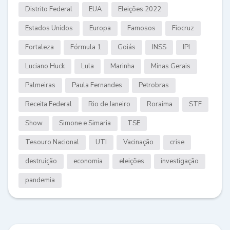
Distrito Federal
EUA
Eleições 2022
Estados Unidos
Europa
Famosos
Fiocruz
Fortaleza
Fórmula 1
Goiás
INSS
IPI
Luciano Huck
Lula
Marinha
Minas Gerais
Palmeiras
Paula Fernandes
Petrobras
Receita Federal
Rio de Janeiro
Roraima
STF
Show
Simone e Simaria
TSE
Tesouro Nacional
UTI
Vacinação
crise
destruição
economia
eleições
investigação
pandemia