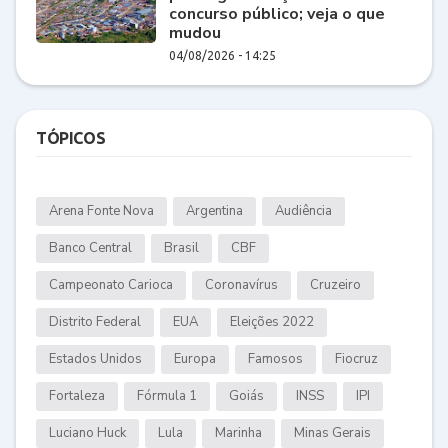
concurso público; veja o que
mudou
04/08/2026 - 14:25
TÓPICOS
Arena Fonte Nova
Argentina
Audiência
Banco Central
Brasil
CBF
Campeonato Carioca
Coronavírus
Cruzeiro
Distrito Federal
EUA
Eleições 2022
Estados Unidos
Europa
Famosos
Fiocruz
Fortaleza
Fórmula 1
Goiás
INSS
IPI
Luciano Huck
Lula
Marinha
Minas Gerais