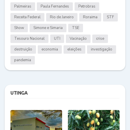
Palmeiras
Paula Fernandes
Petrobras
Receita Federal
Rio de Janeiro
Roraima
STF
Show
Simone e Simaria
TSE
Tesouro Nacional
UTI
Vacinação
crise
destruição
economia
eleições
investigação
pandemia
UTINGA