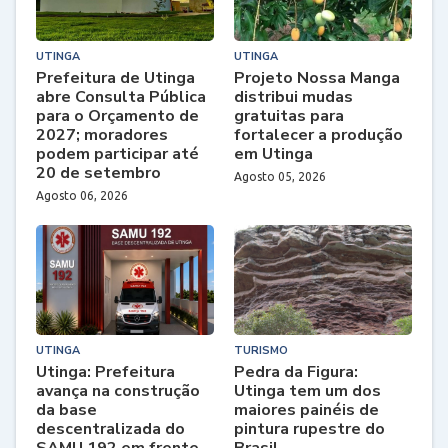
UTINGA
UTINGA
Prefeitura de Utinga
Projeto Nossa Manga
abre Consulta Pública
distribui mudas
para o Orçamento de
gratuitas para
2027; moradores
fortalecer a produção
podem participar até
em Utinga
20 de setembro
Agosto 05, 2026
Agosto 06, 2026
UTINGA
TURISMO
Utinga: Prefeitura
Pedra da Figura:
avança na construção
Utinga tem um dos
da base
maiores painéis de
descentralizada do
pintura rupestre do
SAMU 192 em frente
Brasil