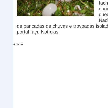
fach
dani
qued
Naci
de pancadas de chuvas e trovoadas isola
portal Iaçu Notícias.
Adsense