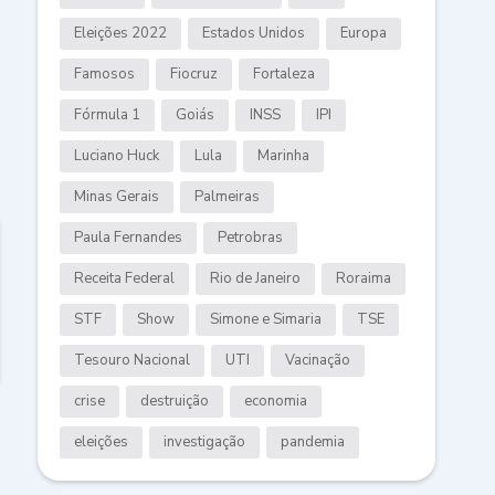
Eleições 2022
Estados Unidos
Europa
Famosos
Fiocruz
Fortaleza
Fórmula 1
Goiás
INSS
IPI
Luciano Huck
Lula
Marinha
Minas Gerais
Palmeiras
Paula Fernandes
Petrobras
Receita Federal
Rio de Janeiro
Roraima
STF
Show
Simone e Simaria
TSE
Tesouro Nacional
UTI
Vacinação
crise
destruição
economia
eleições
investigação
pandemia