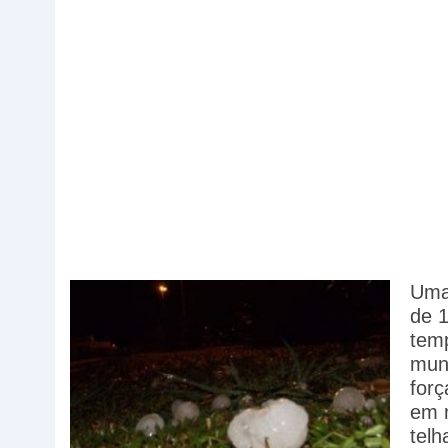
Uma
de 1
tem
muni
forç
em m
telh