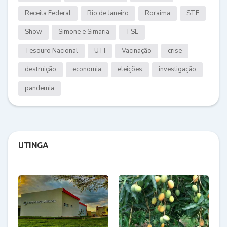
Receita Federal
Rio de Janeiro
Roraima
STF
Show
Simone e Simaria
TSE
Tesouro Nacional
UTI
Vacinação
crise
destruição
economia
eleições
investigação
pandemia
UTINGA