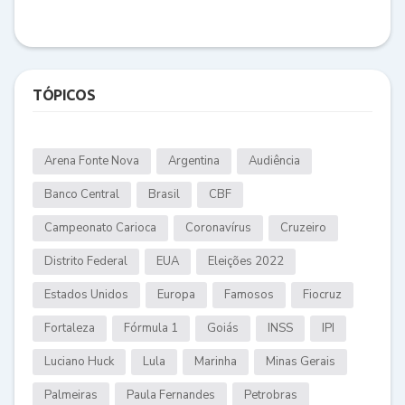
TÓPICOS
Arena Fonte Nova
Argentina
Audiência
Banco Central
Brasil
CBF
Campeonato Carioca
Coronavírus
Cruzeiro
Distrito Federal
EUA
Eleições 2022
Estados Unidos
Europa
Famosos
Fiocruz
Fortaleza
Fórmula 1
Goiás
INSS
IPI
Luciano Huck
Lula
Marinha
Minas Gerais
Palmeiras
Paula Fernandes
Petrobras