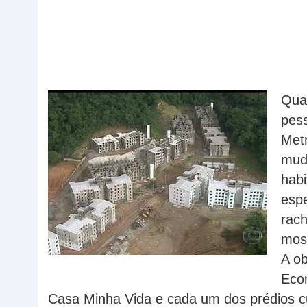
Quas
pes
Metr
mud
habi
espe
rach
mos
A ob
Econ
Casa Minha Vida e cada um dos prédios cu