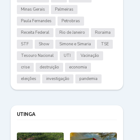
Minas Gerais
Palmeiras
Paula Fernandes
Petrobras
Receita Federal
Rio de Janeiro
Roraima
STF
Show
Simone e Simaria
TSE
Tesouro Nacional
UTI
Vacinação
crise
destruição
economia
eleições
investigação
pandemia
UTINGA