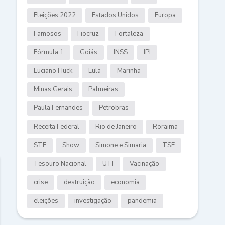
Eleições 2022
Estados Unidos
Europa
Famosos
Fiocruz
Fortaleza
Fórmula 1
Goiás
INSS
IPI
Luciano Huck
Lula
Marinha
Minas Gerais
Palmeiras
Paula Fernandes
Petrobras
Receita Federal
Rio de Janeiro
Roraima
STF
Show
Simone e Simaria
TSE
Tesouro Nacional
UTI
Vacinação
crise
destruição
economia
eleições
investigação
pandemia