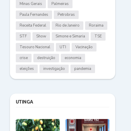
Minas Gerais
Palmeiras
Paula Fernandes
Petrobras
Receita Federal
Rio de Janeiro
Roraima
STF
Show
Simone e Simaria
TSE
Tesouro Nacional
UTI
Vacinação
crise
destruição
economia
eleições
investigação
pandemia
UTINGA