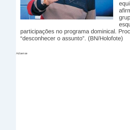
equ
afir
grup
esq
participações no programa dominical. Proc
“desconhecer o assunto”. (BN/Holofote)
Adsense