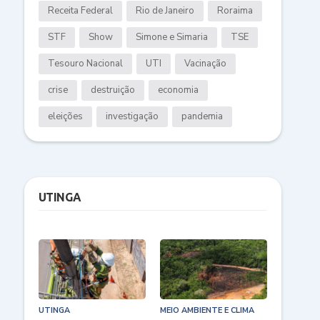
Receita Federal
Rio de Janeiro
Roraima
STF
Show
Simone e Simaria
TSE
Tesouro Nacional
UTI
Vacinação
crise
destruição
economia
eleições
investigação
pandemia
UTINGA
UTINGA
MEIO AMBIENTE E CLIMA