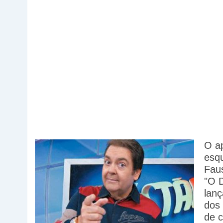
O ap
esq
Faus
"O D
lanç
dos 
de c