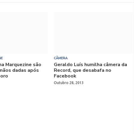
NE
CÂMERA
na Marquezine são
Geraldo Luís humilha câmera da
 mãos dadas após
Record, que desabafa no
moro
Facebook
Outubro 28, 2013