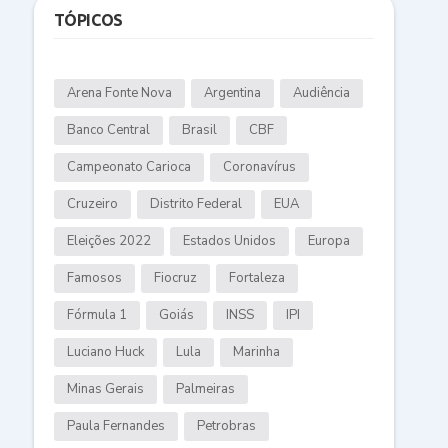
TÓPICOS
Arena Fonte Nova
Argentina
Audiência
Banco Central
Brasil
CBF
Campeonato Carioca
Coronavírus
Cruzeiro
Distrito Federal
EUA
Eleições 2022
Estados Unidos
Europa
Famosos
Fiocruz
Fortaleza
Fórmula 1
Goiás
INSS
IPI
Luciano Huck
Lula
Marinha
Minas Gerais
Palmeiras
Paula Fernandes
Petrobras