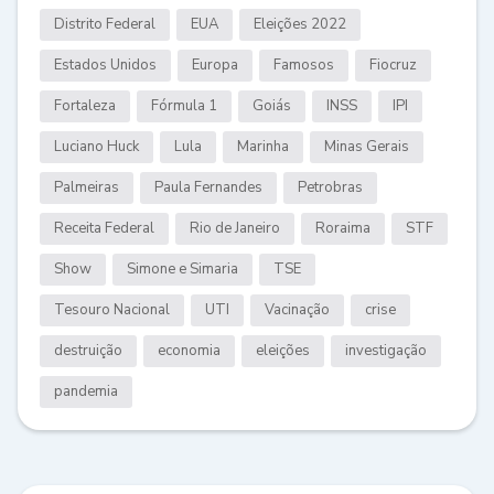
Distrito Federal
EUA
Eleições 2022
Estados Unidos
Europa
Famosos
Fiocruz
Fortaleza
Fórmula 1
Goiás
INSS
IPI
Luciano Huck
Lula
Marinha
Minas Gerais
Palmeiras
Paula Fernandes
Petrobras
Receita Federal
Rio de Janeiro
Roraima
STF
Show
Simone e Simaria
TSE
Tesouro Nacional
UTI
Vacinação
crise
destruição
economia
eleições
investigação
pandemia