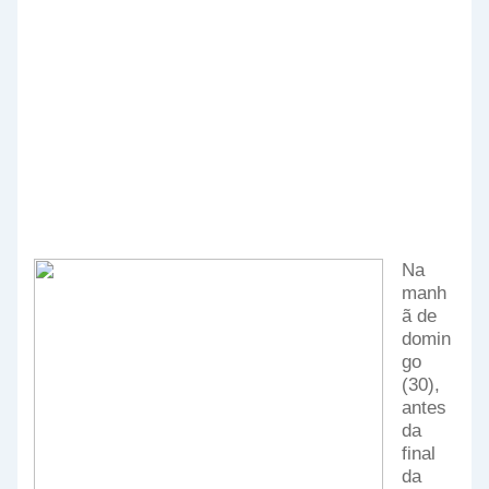
Na
manh
ã de
domin
go
(30),
antes
da
final
da