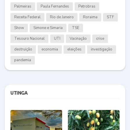
Palmeiras
Paula Fernandes
Petrobras
Receita Federal
Rio de Janeiro
Roraima
STF
Show
Simone e Simaria
TSE
Tesouro Nacional
UTI
Vacinação
crise
destruição
economia
eleições
investigação
pandemia
UTINGA