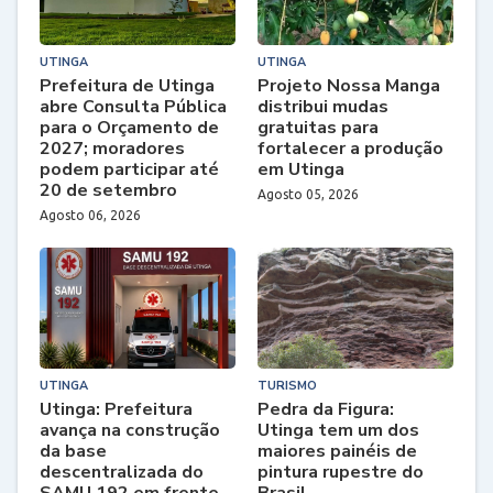
UTINGA
UTINGA
Prefeitura de Utinga
Projeto Nossa Manga
abre Consulta Pública
distribui mudas
para o Orçamento de
gratuitas para
2027; moradores
fortalecer a produção
podem participar até
em Utinga
20 de setembro
Agosto 05, 2026
Agosto 06, 2026
UTINGA
TURISMO
Utinga: Prefeitura
Pedra da Figura:
avança na construção
Utinga tem um dos
da base
maiores painéis de
descentralizada do
pintura rupestre do
SAMU 192 em frente
Brasil