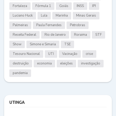
Fortaleza
Fórmula 1
Goiás
INSS
IPI
Luciano Huck
Lula
Marinha
Minas Gerais
Palmeiras
Paula Fernandes
Petrobras
Receita Federal
Rio de Janeiro
Roraima
STF
Show
Simone e Simaria
TSE
Tesouro Nacional
UTI
Vacinação
crise
destruição
economia
eleições
investigação
pandemia
UTINGA