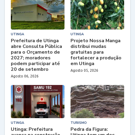
UTINGA
UTINGA
Prefeitura de Utinga
Projeto Nossa Manga
abre Consulta Pública
distribui mudas
para o Orçamento de
gratuitas para
2027; moradores
fortalecer a produção
podem participar até
em Utinga
20 de setembro
Agosto 05, 2026
Agosto 06, 2026
UTINGA
TURISMO
Utinga: Prefeitura
Pedra da Figura:
avança na construção
Utinga tem um dos