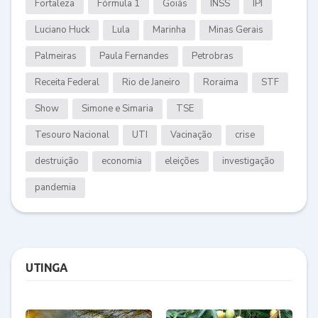
Fortaleza
Fórmula 1
Goiás
INSS
IPI
Luciano Huck
Lula
Marinha
Minas Gerais
Palmeiras
Paula Fernandes
Petrobras
Receita Federal
Rio de Janeiro
Roraima
STF
Show
Simone e Simaria
TSE
Tesouro Nacional
UTI
Vacinação
crise
destruição
economia
eleições
investigação
pandemia
UTINGA