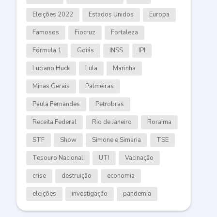
Eleições 2022
Estados Unidos
Europa
Famosos
Fiocruz
Fortaleza
Fórmula 1
Goiás
INSS
IPI
Luciano Huck
Lula
Marinha
Minas Gerais
Palmeiras
Paula Fernandes
Petrobras
Receita Federal
Rio de Janeiro
Roraima
STF
Show
Simone e Simaria
TSE
Tesouro Nacional
UTI
Vacinação
crise
destruição
economia
eleições
investigação
pandemia